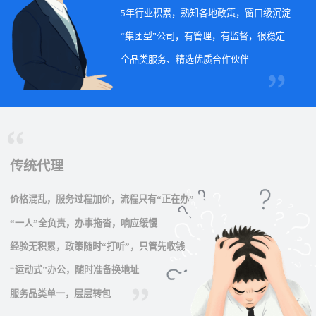
5年行业积累，熟知各地政策，窗口级沉淀
“集团型”公司，有管理，有监督，很稳定
全品类服务、精选优质合作伙伴
传统代理
价格混乱，服务过程加价，流程只有“正在办”
“一人”全负责，办事拖沓，响应缓慢
经验无积累，政策随时“打听”，只管先收钱
“运动式”办公，随时准备换地址
服务品类单一，层层转包