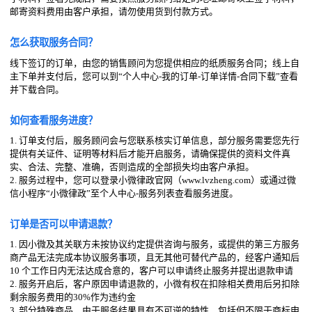
邮寄资料费用由客户承担，请勿使用货到付款方式。
怎么获取服务合同？
线下签订的订单，由您的销售顾问为您提供相应的纸质服务合同；线上自
主下单并支付后，您可以到“个人中心-我的订单-订单详情-合同下载”查看
并下载合同。
如何查看服务进度？
1. 订单支付后，服务顾问会与您联系核实订单信息，部分服务需要您先行
提供有关证件、证明等材料后才能开启服务，请确保提供的资料文件真
实、合法、完整、准确，否则造成的全部损失均由客户承担。
2. 服务过程中，您可以登录小微律政官网（www.lvzheng.com）或通过微
信小程序“小微律政”至个人中心-服务列表查看服务进度。
订单是否可以申请退款？
1. 因小微及其关联方未按协议约定提供咨询与服务，或提供的第三方服务
商产品无法完成本协议服务事项，且无其他可替代产品的，经客户通知后
10 个工作日内无法达成合意的，客户可以申请终止服务并提出退款申请
2. 服务开启后，客户原因申请退款的，小微有权在扣除相关费用后另扣除
剩余服务费用的30%作为违约金
3. 部分特殊商品，由于服务结果具有不可逆的特性，包括但不限于商标申