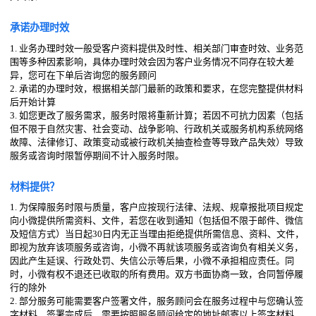
承诺办理时效
1. 业务办理时效一般受客户资料提供及时性、相关部门审查时效、业务范
围等多种因素影响，具体办理时效会因为客户业务情况不同存在较大差
异，您可在下单后咨询您的服务顾问
2. 承诺的办理时效，根据相关部门最新的政策和要求，在您完整提供材料
后开始计算
3. 如您更改了服务需求，服务时限将重新计算；若因不可抗力因素（包括
但不限于自然灾害、社会变动、战争影响、行政机关或服务机构系统网络
故障、法律修订、政策变动或被行政机关抽查检查等导致产品失效）导致
服务或咨询时限暂停期间不计入服务时限。
材料提供？
1. 为保障服务时限与质量，客户应按现行法律、法规、规章报批项目规定
向小微提供所需资料、文件，若您在收到通知（包括但不限于邮件、微信
及短信方式）当日起30日内无正当理由拒绝提供所需信息、资料、文件，
即视为放弃该项服务或咨询，小微不再就该项服务或咨询负有相关义务，
因此产生延误、行政处罚、失信公示等后果，小微不承担相应责任。同
时，小微有权不退还已收取的所有费用。双方书面协商一致，合同暂停履
行的除外
2. 部分服务可能需要客户签署文件，服务顾问会在服务过程中与您确认签
字材料，签署完成后，需要按照服务顾问给定的地址邮寄以上签字材料，