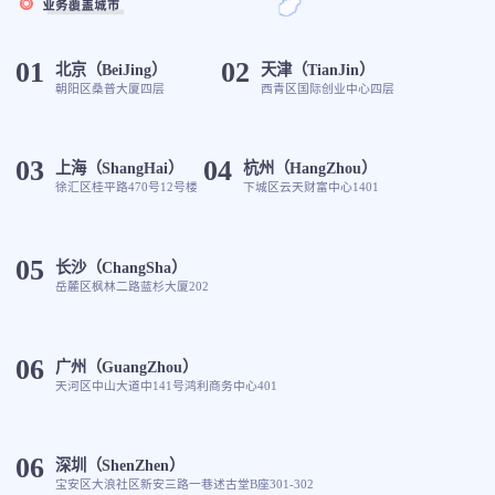
01
02
北京（BeiJing）
天津（TianJin）
朝阳区桑普大厦四层
西青区国际创业中心四层
03
04
上海（ShangHai）
杭州（HangZhou）
徐汇区桂平路470号12号楼
下城区云天财富中心1401
05
长沙（ChangSha）
岳麓区枫林二路蓝杉大厦202
06
广州（GuangZhou）
天河区中山大道中141号鸿利商务中心401
06
深圳（ShenZhen）
宝安区大浪社区新安三路一巷述古堂B座301-302